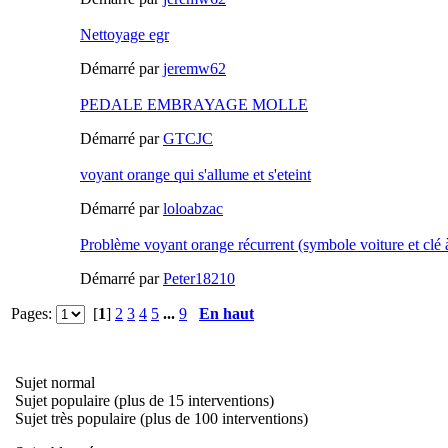
Nettoyage egr
Démarré par
jeremw62
PEDALE EMBRAYAGE MOLLE
Démarré par
GTCJC
voyant orange qui s'allume et s'eteint
Démarré par
loloabzac
Problème voyant orange récurrent (symbole voiture et clé 
Démarré par
Peter18210
Pages:
[
1
]
2
3
4
5
...
9
En haut
Sujet normal
Sujet populaire (plus de 15 interventions)
Sujet très populaire (plus de 100 interventions)