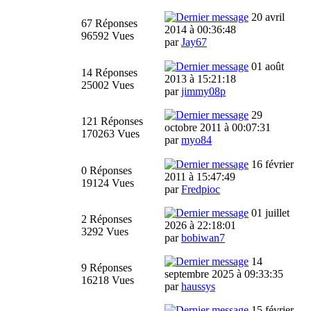
20 avril
67 Réponses
2014 à 00:36:48
96592 Vues
par
Jay67
01 août
14 Réponses
2013 à 15:21:18
25002 Vues
par
jimmy08p
29
121 Réponses
octobre 2011 à 00:07:31
170263 Vues
par
myo84
16 février
0 Réponses
2011 à 15:47:49
19124 Vues
par
Fredpioc
01 juillet
2 Réponses
2026 à 22:18:01
3292 Vues
par
bobiwan7
14
9 Réponses
septembre 2025 à 09:33:35
16218 Vues
par
haussys
15 février