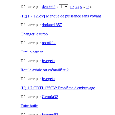
Démarré par
dens665
«
1
2
3
4
5
...
32
»
(H)[1.7 125cv] Manque de puissance sans voyant
Démarré par
dodane1857
Changer le turbo
Démarré par
rocofolie
Circlip cardan
Démarré par
jrvegeta
Rotule axiale ou crémaillère ?
Démarré par
jrvegeta
(H) 1.7 CDTI 125CV: Problème d'embrayage
Démarré par
Geruda32
Fuite huile
Démarré par
jeremw62