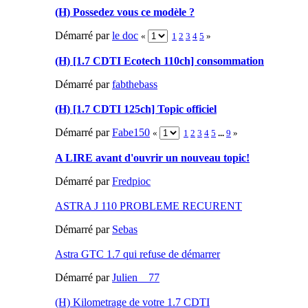
(H) Possedez vous ce modèle ?
Démarré par
le doc
«
1
2
3
4
5
»
(H) [1.7 CDTI Ecotech 110ch] consommation
Démarré par
fabthebass
(H) [1.7 CDTI 125ch] Topic officiel
Démarré par
Fabe150
«
1
2
3
4
5
...
9
»
A LIRE avant d'ouvrir un nouveau topic!
Démarré par
Fredpioc
ASTRA J 110 PROBLEME RECURENT
Démarré par
Sebas
Astra GTC 1.7 qui refuse de démarrer
Démarré par
Julien__77
(H) Kilometrage de votre 1.7 CDTI