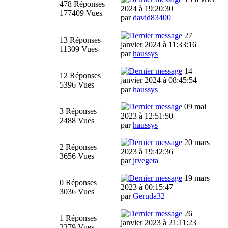
478 Réponses
2024 à 19:20:30
177409 Vues
par
david83400
27
13 Réponses
janvier 2024 à 11:33:16
11309 Vues
par
haussys
14
12 Réponses
janvier 2024 à 08:45:54
5396 Vues
par
haussys
09 mai
3 Réponses
2023 à 12:51:50
2488 Vues
par
haussys
20 mars
2 Réponses
2023 à 19:42:36
3656 Vues
par
jrvegeta
19 mars
0 Réponses
2023 à 00:15:47
3036 Vues
par
Geruda32
26
1 Réponses
janvier 2023 à 21:11:23
2379 Vues