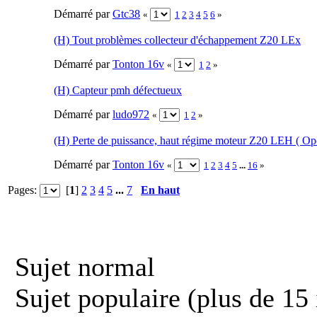
Démarré par
Gtc38
«
1
2
3
4
5
6
»
(H) Tout problèmes collecteur d'échappement Z20 LEx
Démarré par
Tonton 16v
«
1
2
»
(H) Capteur pmh défectueux
Démarré par
ludo972
«
1
2
»
(H) Perte de puissance, haut régime moteur Z20 LEH ( Op
Démarré par
Tonton 16v
«
1
2
3
4
5
...
16
»
Pages:
[
1
]
2
3
4
5
...
7
En haut
Sujet normal
Sujet populaire (plus de 15 