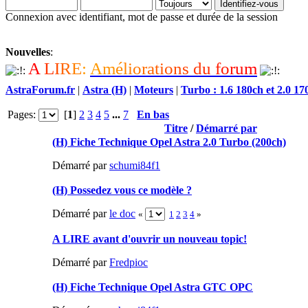
Connexion avec identifiant, mot de passe et durée de la session
Nouvelles
:
A
L
I
R
E
:
A
m
é
l
i
o
r
a
t
i
o
n
s
d
u
f
o
r
u
m
AstraForum.fr
|
Astra (H)
|
Moteurs
|
Turbo : 1.6 180ch et 2.0 17
Pages:
[
1
]
2
3
4
5
...
7
En bas
Titre
/
Démarré par
(H) Fiche Technique Opel Astra 2.0 Turbo (200ch)
Démarré par
schumi84f1
(H) Possedez vous ce modèle ?
Démarré par
le doc
«
1
2
3
4
»
A LIRE avant d'ouvrir un nouveau topic!
Démarré par
Fredpioc
(H) Fiche Technique Opel Astra GTC OPC