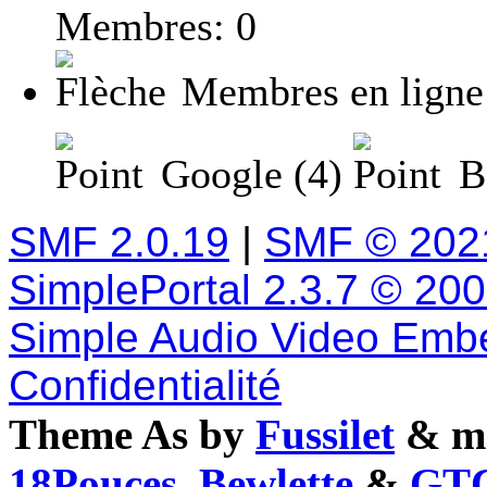
Membres: 0
Membres en ligne
Google (4)
Ba
SMF 2.0.19
|
SMF © 202
SimplePortal 2.3.7 © 20
Simple Audio Video Emb
Confidentialité
Theme As by
Fussilet
& mo
18Pouces
,
Bewlette
&
GTC