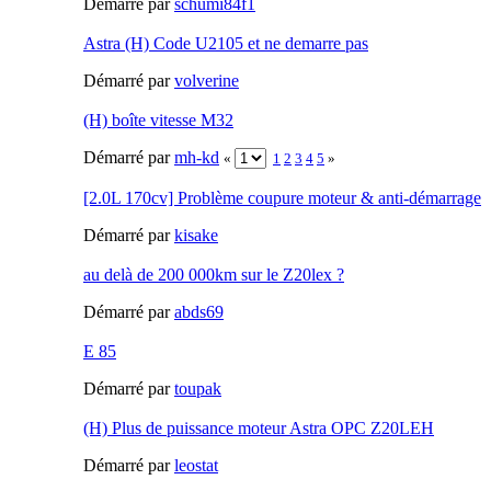
Démarré par
schumi84f1
Astra (H) Code U2105 et ne demarre pas
Démarré par
volverine
(H) boîte vitesse M32
Démarré par
mh-kd
«
1
2
3
4
5
»
[2.0L 170cv] Problème coupure moteur & anti-démarrage
Démarré par
kisake
au delà de 200 000km sur le Z20lex ?
Démarré par
abds69
E 85
Démarré par
toupak
(H) Plus de puissance moteur Astra OPC Z20LEH
Démarré par
leostat