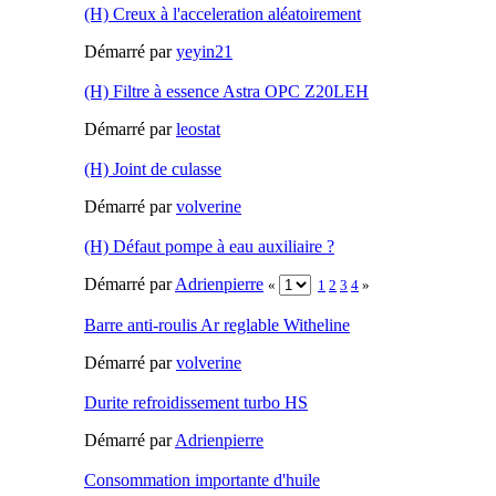
(H) Creux à l'acceleration aléatoirement
Démarré par
yeyin21
(H) Filtre à essence Astra OPC Z20LEH
Démarré par
leostat
(H) Joint de culasse
Démarré par
volverine
(H) Défaut pompe à eau auxiliaire ?
Démarré par
Adrienpierre
«
1
2
3
4
»
Barre anti-roulis Ar reglable Witheline
Démarré par
volverine
Durite refroidissement turbo HS
Démarré par
Adrienpierre
Consommation importante d'huile