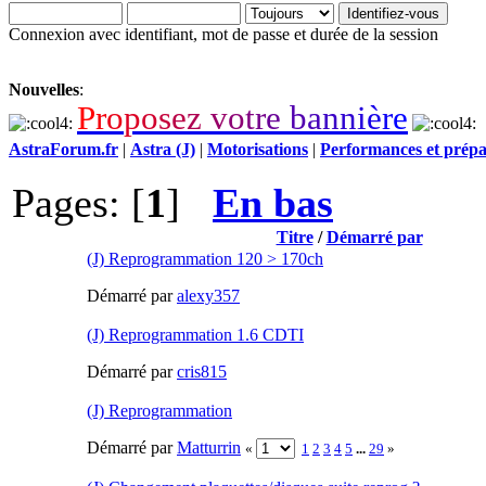
Connexion avec identifiant, mot de passe et durée de la session
Nouvelles
:
P
r
o
p
o
s
e
z
v
o
t
r
e
b
a
n
n
i
è
r
e
AstraForum.fr
|
Astra (J)
|
Motorisations
|
Performances et prépa
Pages: [
1
]
En bas
Titre
/
Démarré par
(J) Reprogrammation 120 > 170ch
Démarré par
alexy357
(J) Reprogrammation 1.6 CDTI
Démarré par
cris815
(J) Reprogrammation
Démarré par
Matturrin
«
1
2
3
4
5
...
29
»