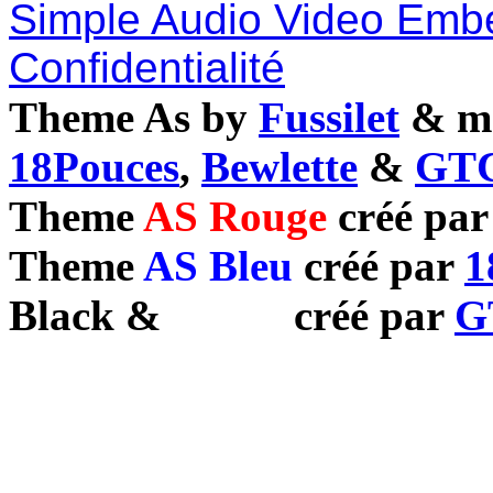
Simple Audio Video Emb
Confidentialité
Theme As by
Fussilet
& mo
18Pouces
,
Bewlette
&
GTC
Theme
AS Rouge
créé pa
Theme
AS Bleu
créé par
1
Black
&
White
créé par
G