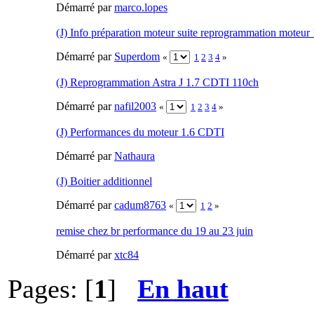
Démarré par
marco.lopes
(J) Info préparation moteur suite reprogrammation moteur
Démarré par
Superdom
«
1
2
3
4
»
(J) Reprogrammation Astra J 1.7 CDTI 110ch
Démarré par
nafil2003
«
1
2
3
4
»
(J) Performances du moteur 1.6 CDTI
Démarré par
Nathaura
(J) Boitier additionnel
Démarré par
cadum8763
«
1
2
»
remise chez br performance du 19 au 23 juin
Démarré par
xtc84
Pages: [
1
]
En haut