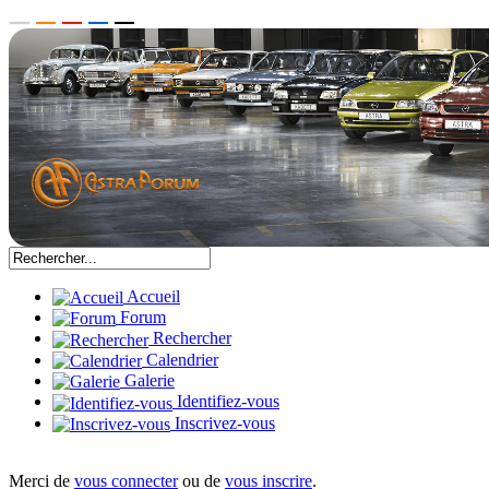
Accueil
Forum
Rechercher
Calendrier
Galerie
Identifiez-vous
Inscrivez-vous
Merci de
vous connecter
ou de
vous inscrire
.