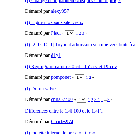
(J) Changement plaquettes/disques suite reprog ?
Démarré par
alexy357
(J) Ligne inox sans silencieux
Démarré par
Placi
«
1
2
3
»
(J) [2.0 CDTI] Tuyau d'admission silicone vers boite à air
Démarré par
d1y1
(J) Reprogrammation 2.0 cdti 165 cv et 195 cv
Démarré par
pomponet
«
1
2
»
(J) Dump valve
Démarré par
chris57400
«
1
2
3
4
5
...
8
»
Differences entre le 1.4l 100 et le 1.4l T
Démarré par
Charles974
(J) molette interne de pression turbo