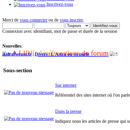
Inscrivez-vous
Merci de
vous connecter
ou de
vous inscrire
.
Connexion avec identifiant, mot de passe et durée de la session
Nouvelles
:
A
L
I
R
E
:
A
m
é
l
i
o
r
a
t
i
o
n
s
d
u
f
o
r
u
m
AstraForum.fr
|
Divers
|
L'Astra on en parle
Sous-section
Sur internet
Référentiel des sites internet où l'on parle
Dans la presse
Indiquez nous les articles de presse qui s