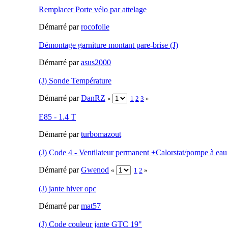
Remplacer Porte vélo par attelage
Démarré par
rocofolie
Démontage garniture montant pare-brise (J)
Démarré par
asus2000
(J) Sonde Température
Démarré par
DanRZ
«
1
2
3
»
E85 - 1.4 T
Démarré par
turbomazout
(J) Code 4 - Ventilateur permanent +Calorstat/pompe à eau
Démarré par
Gwenod
«
1
2
»
(J) jante hiver opc
Démarré par
mat57
(J) Code couleur jante GTC 19"