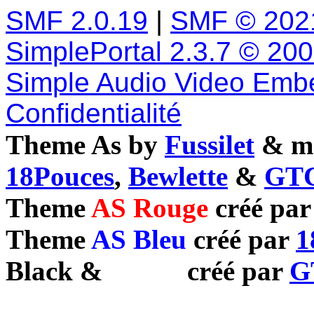
SMF 2.0.19
|
SMF © 202
SimplePortal 2.3.7 © 20
Simple Audio Video Emb
Confidentialité
Theme As by
Fussilet
& mo
18Pouces
,
Bewlette
&
GTC
Theme
AS Rouge
créé pa
Theme
AS Bleu
créé par
1
Black
&
White
créé par
G