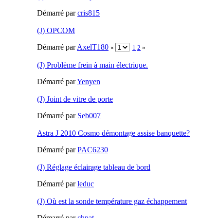
Démarré par
cris815
(J) OPCOM
Démarré par
AxelT180
«
1
2
»
(J) Problème frein à main électrique.
Démarré par
Yenyen
(J) Joint de vitre de porte
Démarré par
Seb007
Astra J 2010 Cosmo démontage assise banquette?
Démarré par
PAC6230
(J) Réglage éclairage tableau de bord
Démarré par
leduc
(J) Où est la sonde température gaz échappement
Démarré par
chpat