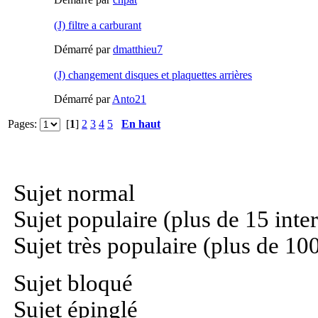
(J) filtre a carburant
Démarré par
dmatthieu7
(J) changement disques et plaquettes arrières
Démarré par
Anto21
Pages:
[
1
]
2
3
4
5
En haut
Sujet normal
Sujet populaire (plus de 15 inte
Sujet très populaire (plus de 100
Sujet bloqué
Sujet épinglé