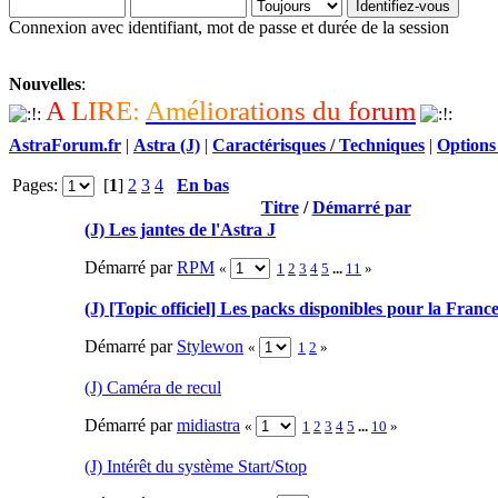
Connexion avec identifiant, mot de passe et durée de la session
Nouvelles
:
A
L
I
R
E
:
A
m
é
l
i
o
r
a
t
i
o
n
s
d
u
f
o
r
u
m
AstraForum.fr
|
Astra (J)
|
Caractérisques / Techniques
|
Options
Pages:
[
1
]
2
3
4
En bas
Titre
/
Démarré par
(J) Les jantes de l'Astra J
Démarré par
RPM
«
1
2
3
4
5
...
11
»
(J) [Topic officiel] Les packs disponibles pour la Franc
Démarré par
Stylewon
«
1
2
»
(J) Caméra de recul
Démarré par
midiastra
«
1
2
3
4
5
...
10
»
(J) Intérêt du système Start/Stop