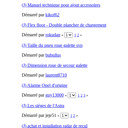
(J) Manuel technique pour ajout accessoires
Démarré par
kikof62
(J) Flex floor - Double plancher de chargement
Démarré par
rokudan
«
1
2
»
(J) Taille du pneu roue galette svp
Démarré par
bubullus
(J) Dimension roue de secour galette
Démarré par
laurent8710
(J) Alarme Opel d'origine
Démarré par
guy13000
«
1
2
3
»
(J) Les sièges de l'Astra
Démarré par jeje51
«
1
2
»
(J) achat et installation radar de recul