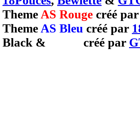
18Pouces
,
Bewlette
&
GTC
Theme
AS Rouge
créé pa
Theme
AS Bleu
créé par
1
Black
&
White
créé par
G