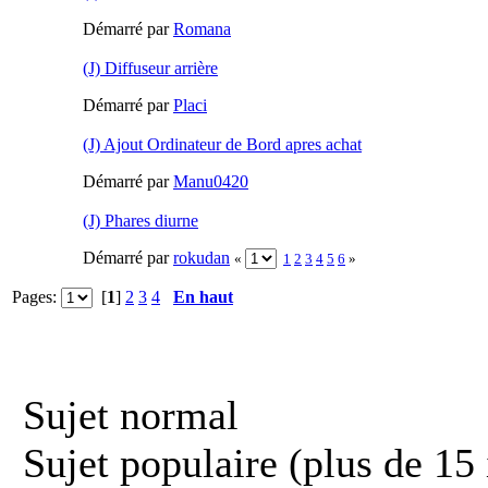
Démarré par
Romana
(J) Diffuseur arrière
Démarré par
Placi
(J) Ajout Ordinateur de Bord apres achat
Démarré par
Manu0420
(J) Phares diurne
Démarré par
rokudan
«
1
2
3
4
5
6
»
Pages:
[
1
]
2
3
4
En haut
Sujet normal
Sujet populaire (plus de 15 