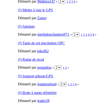
Démarré par
Mathieu147
«
1
2
3
4
»
(J) Mettre à jour le GPS
Démarré par
Zaggy
(J) Attelage
Démarré par
merlinlenchanteur971
«
1
2
3
4
5
6
»
(J) Tapis de sol inscription OPC
Démarré par
kikof62
(J) Radar de recul
Démarré par
poupidou
«
1
2
»
(J) Support iphone/GPS
Démarré par
jeanmouloud
«
1
2
3
4
»
(J) Boite à gants réfrigérée
Démarré par
trader28