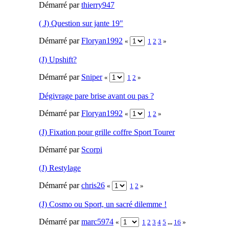
Démarré par
thierry947
( J) Question sur jante 19"
Démarré par
Floryan1992
«
1
2
3
»
(J) Upshift?
Démarré par
Sniper
«
1
2
»
Dégivrage pare brise avant ou pas ?
Démarré par
Floryan1992
«
1
2
»
(J) Fixation pour grille coffre Sport Tourer
Démarré par
Scorpi
(J) Restylage
Démarré par
chris26
«
1
2
»
(J) Cosmo ou Sport, un sacré dilemme !
Démarré par
marc5974
«
1
2
3
4
5
...
16
»