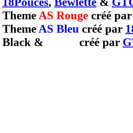
18Pouces
,
Bewlette
&
GTC
Theme
AS Rouge
créé pa
Theme
AS Bleu
créé par
1
Black
&
White
créé par
G