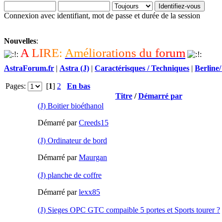
Connexion avec identifiant, mot de passe et durée de la session
Nouvelles
:
A
L
I
R
E
:
A
m
é
l
i
o
r
a
t
i
o
n
s
d
u
f
o
r
u
m
AstraForum.fr
|
Astra (J)
|
Caractérisques / Techniques
|
Berline
Pages:
[
1
]
2
En bas
Titre
/
Démarré par
(J) Boitier bioéthanol
Démarré par
Creeds15
(J) Ordinateur de bord
Démarré par
Maurgan
(J) planche de coffre
Démarré par
lexx85
(J) Sieges OPC GTC compaible 5 portes et Sports tourer ?