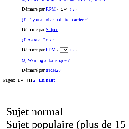
Démarré par
RPM
«
1
2
»
(J) Tuyau au niveau du train arrière?
Démarré par
Sniper
(J) Astra et Cruze
Démarré par
RPM
«
1
2
»
(J) Warning automatique ?
Démarré par
trader28
Pages:
[
1
]
2
En haut
Sujet normal
Sujet populaire (plus de 15 