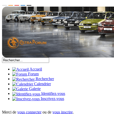
Accueil
Forum
Rechercher
Calendrier
Galerie
Identifiez-vous
Inscrivez-vous
Merci de
vous connecter
ou de
vous inscrire
.