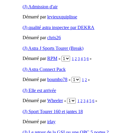
(J) Admission d'air
Démarré par
levieuxquiplisse
(J) qualité astra inspectee par DEKRA
Démarré par
chris26
(J) Astra J Sports Tourer (Break)
Démarré par
RPM
«
1
2
3
4
5
6
»
(J) Astra Connect Pack
Démarré par
boumbo78
«
1
2
»
(J) Elle est arrivée
Démarré par
Wheeler
«
1
2
3
4
5
6
»
(J) Sport Tourer 160 et jantes 18
Démarré par
irlay
(J) Le retour de la GSI ou une OPC 5 portes ?