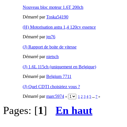
Nouveau bloc moteur 1.6T 200ch
Démarré par
Toska54190
(H) Motorisation astra 1,4 120cv essence
Démarré par
jm76
(J) Rapport de boite de vitesse
Démarré par
nietsch
(J) 1.6L 115ch (uniquement en Belgique)
Démarré par
Belgium 7711
(J) Quel CDTI choisiriez vous ?
Démarré par
marc5974
«
1
2
3
4
5
...
7
»
Pages: [
1
]
En haut