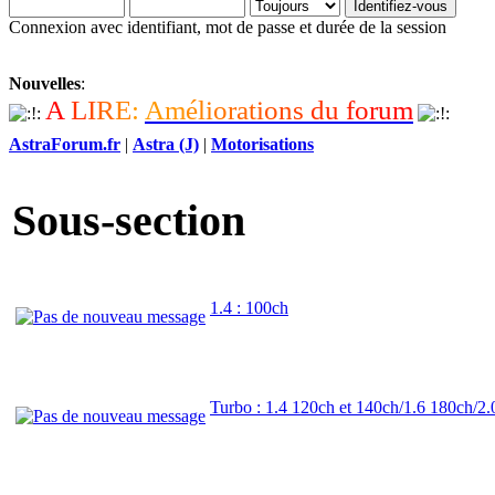
Connexion avec identifiant, mot de passe et durée de la session
Nouvelles
:
A
L
I
R
E
:
A
m
é
l
i
o
r
a
t
i
o
n
s
d
u
f
o
r
u
m
AstraForum.fr
|
Astra (J)
|
Motorisations
Sous-section
1.4 : 100ch
Turbo : 1.4 120ch et 140ch/1.6 180ch/2