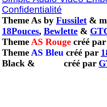
Confidentialité
Theme As by
Fussilet
& mo
18Pouces
,
Bewlette
&
GTC
Theme
AS Rouge
créé pa
Theme
AS Bleu
créé par
1
Black
&
White
créé par
G