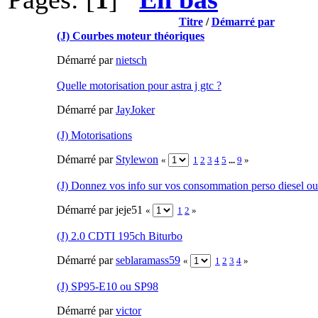
Titre
/
Démarré par
(J) Courbes moteur théoriques
Démarré par
nietsch
Quelle motorisation pour astra j gtc ?
Démarré par
JayJoker
(J) Motorisations
Démarré par
Stylewon
«
1
2
3
4
5
...
9
»
(J) Donnez vos info sur vos consommation perso diesel ou
Démarré par jeje51
«
1
2
»
(J) 2.0 CDTI 195ch Biturbo
Démarré par
seblaramass59
«
1
2
3
4
»
(J) SP95-E10 ou SP98
Démarré par
victor