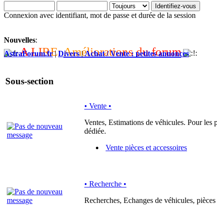
Connexion avec identifiant, mot de passe et durée de la session
Nouvelles
:
A
L
I
R
E
:
A
m
é
l
i
o
r
a
t
i
o
n
s
d
u
f
o
r
u
m
AstraForum.fr
|
Divers
|
Achat / Vente : petites annonces
Sous-section
• Vente •
Ventes, Estimations de véhicules. Pour les pi
dédiée.
Vente pièces et accessoires
• Recherche •
Recherches, Echanges de véhicules, pièces 