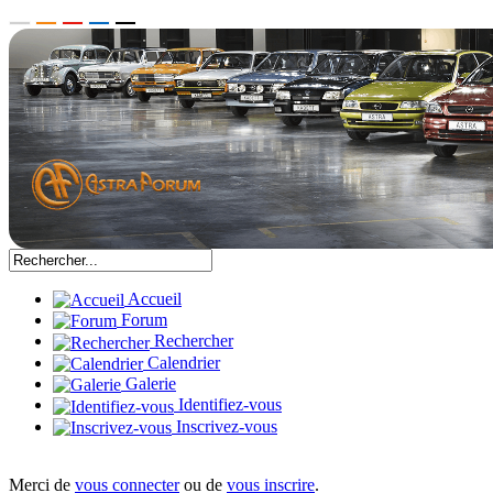
Accueil
Forum
Rechercher
Calendrier
Galerie
Identifiez-vous
Inscrivez-vous
Merci de
vous connecter
ou de
vous inscrire
.