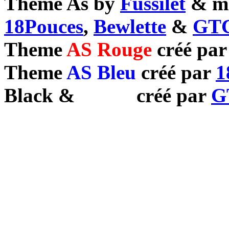
Theme As by
Fussilet
& mo
18Pouces
,
Bewlette
&
GTC
Theme
AS Rouge
créé pa
Theme
AS Bleu
créé par
1
Black
&
White
créé par
G